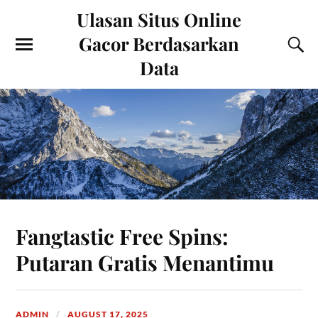
Ulasan Situs Online
Gacor Berdasarkan
Data
Fangtastic Free Spins:
Putaran Gratis Menantimu
ADMIN
AUGUST 17, 2025