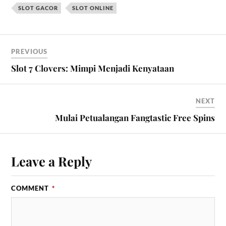
SLOT GACOR
SLOT ONLINE
PREVIOUS
Slot 7 Clovers: Mimpi Menjadi Kenyataan
NEXT
Mulai Petualangan Fangtastic Free Spins
Leave a Reply
COMMENT
*