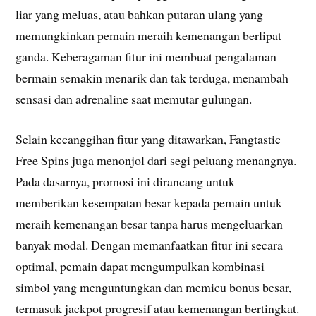
liar yang meluas, atau bahkan putaran ulang yang
memungkinkan pemain meraih kemenangan berlipat
ganda. Keberagaman fitur ini membuat pengalaman
bermain semakin menarik dan tak terduga, menambah
sensasi dan adrenaline saat memutar gulungan.
Selain kecanggihan fitur yang ditawarkan, Fangtastic
Free Spins juga menonjol dari segi peluang menangnya.
Pada dasarnya, promosi ini dirancang untuk
memberikan kesempatan besar kepada pemain untuk
meraih kemenangan besar tanpa harus mengeluarkan
banyak modal. Dengan memanfaatkan fitur ini secara
optimal, pemain dapat mengumpulkan kombinasi
simbol yang menguntungkan dan memicu bonus besar,
termasuk jackpot progresif atau kemenangan bertingkat.