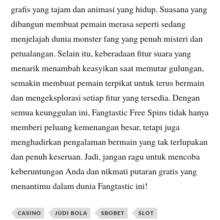
grafis yang tajam dan animasi yang hidup. Suasana yang
dibangun membuat pemain merasa seperti sedang
menjelajah dunia monster fang yang penuh misteri dan
petualangan. Selain itu, keberadaan fitur suara yang
menarik menambah keasyikan saat memutar gulungan,
semakin membuat pemain terpikat untuk terus bermain
dan mengeksplorasi setiap fitur yang tersedia. Dengan
semua keunggulan ini, Fangtastic Free Spins tidak hanya
memberi peluang kemenangan besar, tetapi juga
menghadirkan pengalaman bermain yang tak terlupakan
dan penuh keseruan. Jadi, jangan ragu untuk mencoba
keberuntungan Anda dan nikmati putaran gratis yang
menantimu dalam dunia Fangtastic ini!
CASINO
JUDI BOLA
SBOBET
SLOT