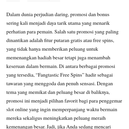
Dalam dunia perjudian daring, promosi dan bonus
sering kali menjadi daya tarik utama yang menarik
perhatian para pemain. Salah satu promosi yang paling
dinantikan adalah fitur putaran gratis atau free spins,
yang tidak hanya memberikan peluang untuk
memenangkan hadiah besar tetapi juga menambah
keseruan dalam bermain. Di antara berbagai promosi
yang tersedia, “Fangtastic Free Spins” hadir sebagai
tawaran yang menggoda dan penuh sensasi. Dengan
tema yang memikat dan peluang besar di baliknya,
promosi ini menjadi pilihan favorit bagi para penggemar
slot online yang ingin memperpanjang waktu bermain
mereka sekaligus meningkatkan peluang meraih
kemenangan besar. Jadi, jika Anda sedang mencari