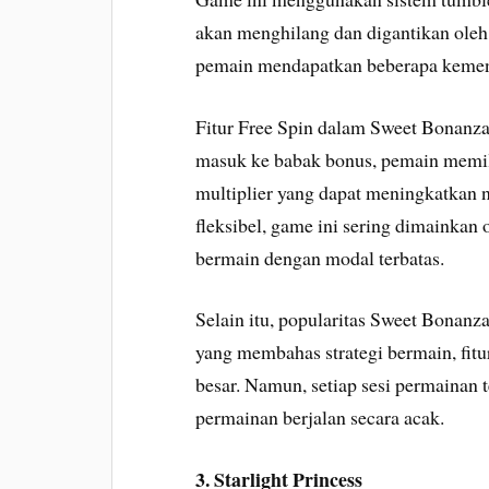
akan menghilang dan digantikan ole
pemain mendapatkan beberapa kemen
Fitur Free Spin dalam Sweet Bonanza 
masuk ke babak bonus, pemain memi
multiplier yang dapat meningkatkan 
fleksibel, game ini sering dimainka
bermain dengan modal terbatas.
Selain itu, popularitas Sweet Bonan
yang membahas strategi bermain, fi
besar. Namun, setiap sesi permainan 
permainan berjalan secara acak.
3. Starlight Princess