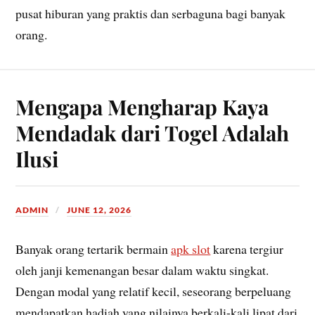
pusat hiburan yang praktis dan serbaguna bagi banyak
orang.
Mengapa Mengharap Kaya
Mendadak dari Togel Adalah
Ilusi
ADMIN
JUNE 12, 2026
Banyak orang tertarik bermain
apk slot
karena tergiur
oleh janji kemenangan besar dalam waktu singkat.
Dengan modal yang relatif kecil, seseorang berpeluang
mendapatkan hadiah yang nilainya berkali-kali lipat dari