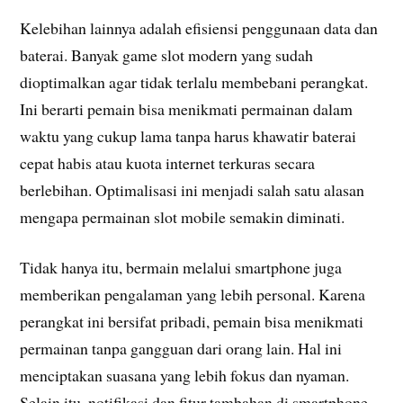
Kelebihan lainnya adalah efisiensi penggunaan data dan
baterai. Banyak game slot modern yang sudah
dioptimalkan agar tidak terlalu membebani perangkat.
Ini berarti pemain bisa menikmati permainan dalam
waktu yang cukup lama tanpa harus khawatir baterai
cepat habis atau kuota internet terkuras secara
berlebihan. Optimalisasi ini menjadi salah satu alasan
mengapa permainan slot mobile semakin diminati.
Tidak hanya itu, bermain melalui smartphone juga
memberikan pengalaman yang lebih personal. Karena
perangkat ini bersifat pribadi, pemain bisa menikmati
permainan tanpa gangguan dari orang lain. Hal ini
menciptakan suasana yang lebih fokus dan nyaman.
Selain itu, notifikasi dan fitur tambahan di smartphone