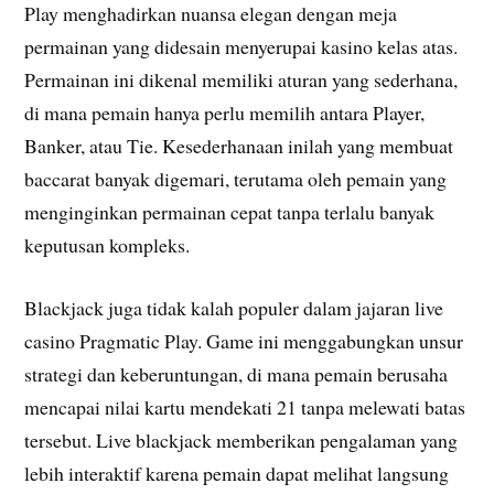
Play menghadirkan nuansa elegan dengan meja
permainan yang didesain menyerupai kasino kelas atas.
Permainan ini dikenal memiliki aturan yang sederhana,
di mana pemain hanya perlu memilih antara Player,
Banker, atau Tie. Kesederhanaan inilah yang membuat
baccarat banyak digemari, terutama oleh pemain yang
menginginkan permainan cepat tanpa terlalu banyak
keputusan kompleks.
Blackjack juga tidak kalah populer dalam jajaran live
casino Pragmatic Play. Game ini menggabungkan unsur
strategi dan keberuntungan, di mana pemain berusaha
mencapai nilai kartu mendekati 21 tanpa melewati batas
tersebut. Live blackjack memberikan pengalaman yang
lebih interaktif karena pemain dapat melihat langsung