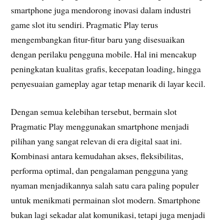
smartphone juga mendorong inovasi dalam industri
game slot itu sendiri. Pragmatic Play terus
mengembangkan fitur-fitur baru yang disesuaikan
dengan perilaku pengguna mobile. Hal ini mencakup
peningkatan kualitas grafis, kecepatan loading, hingga
penyesuaian gameplay agar tetap menarik di layar kecil.
Dengan semua kelebihan tersebut, bermain slot
Pragmatic Play menggunakan smartphone menjadi
pilihan yang sangat relevan di era digital saat ini.
Kombinasi antara kemudahan akses, fleksibilitas,
performa optimal, dan pengalaman pengguna yang
nyaman menjadikannya salah satu cara paling populer
untuk menikmati permainan slot modern. Smartphone
bukan lagi sekadar alat komunikasi, tetapi juga menjadi