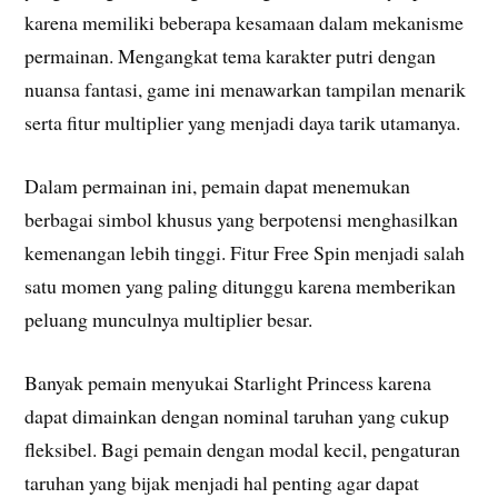
karena memiliki beberapa kesamaan dalam mekanisme
permainan. Mengangkat tema karakter putri dengan
nuansa fantasi, game ini menawarkan tampilan menarik
serta fitur multiplier yang menjadi daya tarik utamanya.
Dalam permainan ini, pemain dapat menemukan
berbagai simbol khusus yang berpotensi menghasilkan
kemenangan lebih tinggi. Fitur Free Spin menjadi salah
satu momen yang paling ditunggu karena memberikan
peluang munculnya multiplier besar.
Banyak pemain menyukai Starlight Princess karena
dapat dimainkan dengan nominal taruhan yang cukup
fleksibel. Bagi pemain dengan modal kecil, pengaturan
taruhan yang bijak menjadi hal penting agar dapat