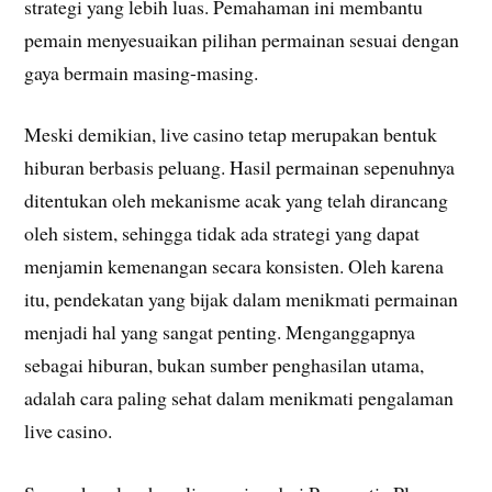
strategi yang lebih luas. Pemahaman ini membantu
pemain menyesuaikan pilihan permainan sesuai dengan
gaya bermain masing-masing.
Meski demikian, live casino tetap merupakan bentuk
hiburan berbasis peluang. Hasil permainan sepenuhnya
ditentukan oleh mekanisme acak yang telah dirancang
oleh sistem, sehingga tidak ada strategi yang dapat
menjamin kemenangan secara konsisten. Oleh karena
itu, pendekatan yang bijak dalam menikmati permainan
menjadi hal yang sangat penting. Menganggapnya
sebagai hiburan, bukan sumber penghasilan utama,
adalah cara paling sehat dalam menikmati pengalaman
live casino.