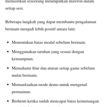
memastikan seseorang mendapatkan maxwin dalam
setiap sesi.
Beberapa langkah yang dapat membantu pengalaman
bermain menjadi lebih positif antara lain:
Menentukan batas modal sebelum bermain.
Menggunakan taruhan yang sesuai dengan
kemampuan.
Memahami fitur dan aturan setiap game sebelum
mulai bermain.
Memanfaatkan mode demo untuk mengenal
permainan.
Berhenti ketika sudah mencapai batas kemenangan