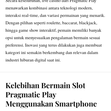
Secara keseluruhan, live casino dari Pragmatic Play
menawarkan kombinasi antara teknologi modern,
interaksi real-time, dan variasi permainan yang menarik.
Dengan pilihan seperti roulette, baccarat, blackjack,
hingga game show interaktif, pemain memiliki banyak
opsi untuk menyesuaikan pengalaman bermain sesuai
preferensi. Inovasi yang terus dilakukan juga membuat
kategori ini semakin berkembang dan relevan dalam
industri hiburan digital saat ini.
Kelebihan Bermain Slot
Pragmatic Play
Menggunakan Smartphone