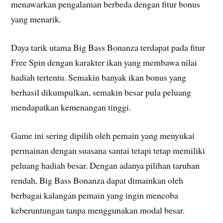
menawarkan pengalaman berbeda dengan fitur bonus
yang menarik.
Daya tarik utama Big Bass Bonanza terdapat pada fitur
Free Spin dengan karakter ikan yang membawa nilai
hadiah tertentu. Semakin banyak ikan bonus yang
berhasil dikumpulkan, semakin besar pula peluang
mendapatkan kemenangan tinggi.
Game ini sering dipilih oleh pemain yang menyukai
permainan dengan suasana santai tetapi tetap memiliki
peluang hadiah besar. Dengan adanya pilihan taruhan
rendah, Big Bass Bonanza dapat dimainkan oleh
berbagai kalangan pemain yang ingin mencoba
keberuntungan tanpa menggunakan modal besar.