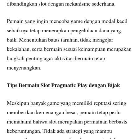
dibandingkan slot dengan mekanisme sederhana.
Pemain yang ingin mencoba game dengan modal kecil
sebaiknya tetap menerapkan pengelolaan dana yang
baik. Menentukan batas taruhan, tidak mengejar
kekalahan, serta bermain sesuai kemampuan merupakan
langkah penting agar aktivitas bermain tetap
menyenangkan.
Tips Bermain Slot Pragmatic Play dengan Bijak
Meskipun banyak game yang memiliki reputasi sering
memberikan kemenangan besar, pemain tetap perlu
memahami bahwa slot merupakan permainan berbasis
keberuntungan. Tidak ada strategi yang mampu