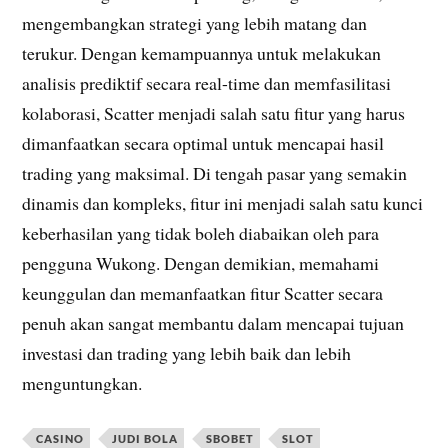
mengembangkan strategi yang lebih matang dan
terukur. Dengan kemampuannya untuk melakukan
analisis prediktif secara real-time dan memfasilitasi
kolaborasi, Scatter menjadi salah satu fitur yang harus
dimanfaatkan secara optimal untuk mencapai hasil
trading yang maksimal. Di tengah pasar yang semakin
dinamis dan kompleks, fitur ini menjadi salah satu kunci
keberhasilan yang tidak boleh diabaikan oleh para
pengguna Wukong. Dengan demikian, memahami
keunggulan dan memanfaatkan fitur Scatter secara
penuh akan sangat membantu dalam mencapai tujuan
investasi dan trading yang lebih baik dan lebih
menguntungkan.
CASINO
JUDI BOLA
SBOBET
SLOT