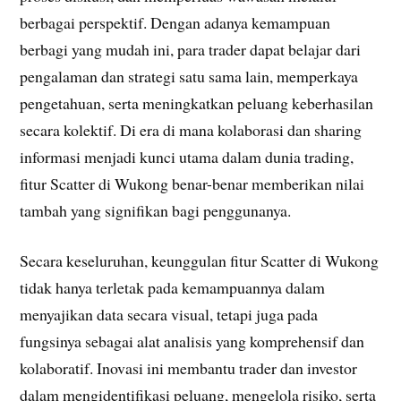
berbagai perspektif. Dengan adanya kemampuan
berbagi yang mudah ini, para trader dapat belajar dari
pengalaman dan strategi satu sama lain, memperkaya
pengetahuan, serta meningkatkan peluang keberhasilan
secara kolektif. Di era di mana kolaborasi dan sharing
informasi menjadi kunci utama dalam dunia trading,
fitur Scatter di Wukong benar-benar memberikan nilai
tambah yang signifikan bagi penggunanya.
Secara keseluruhan, keunggulan fitur Scatter di Wukong
tidak hanya terletak pada kemampuannya dalam
menyajikan data secara visual, tetapi juga pada
fungsinya sebagai alat analisis yang komprehensif dan
kolaboratif. Inovasi ini membantu trader dan investor
dalam mengidentifikasi peluang, mengelola risiko, serta