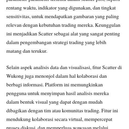
rentang waktu, indikator yang digunakan, dan tingkat
sensitivitas, untuk mendapatkan gambaran yang paling
relevan dengan kebutuhan trading mereka. Keunggulan
ini menjadikan Scatter sebagai alat yang sangat penting
dalam pengembangan strategi trading yang lebih
matang dan terukur.
Selain aspek analisis data dan visualisasi, fitur Scatter di
Wukong juga menonjol dalam hal kolaborasi dan
berbagi informasi. Platform ini memungkinkan
pengguna untuk menyimpan hasil analisis mereka
dalam bentuk visual yang dapat dengan mudah
dibagikan dengan tim atau komunitas trading. Fitur ini
mendukung kolaborasi secara virtual, mempercepat
proses diskusi, dan memperluas wawasan melalui