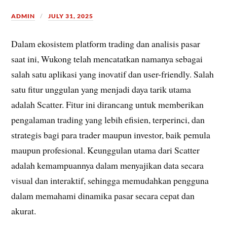
ADMIN
JULY 31, 2025
Dalam ekosistem platform trading dan analisis pasar
saat ini, Wukong telah mencatatkan namanya sebagai
salah satu aplikasi yang inovatif dan user-friendly. Salah
satu fitur unggulan yang menjadi daya tarik utama
adalah Scatter. Fitur ini dirancang untuk memberikan
pengalaman trading yang lebih efisien, terperinci, dan
strategis bagi para trader maupun investor, baik pemula
maupun profesional. Keunggulan utama dari Scatter
adalah kemampuannya dalam menyajikan data secara
visual dan interaktif, sehingga memudahkan pengguna
dalam memahami dinamika pasar secara cepat dan
akurat.