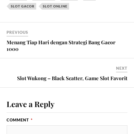
SLOT GACOR
SLOT ONLINE
PREVIOUS
Menang Tiap Hari dengan Strategi Bang Gacor
1000
NEXT
Slot Wukong – Black Scatter, Game Slot Favorit
Leave a Reply
COMMENT
*