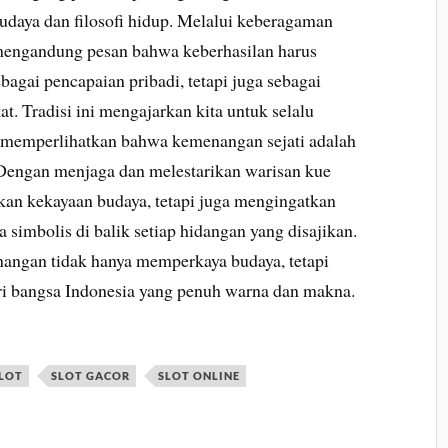
daya dan filosofi hidup. Melalui keberagaman
l mengandung pesan bahwa keberhasilan harus
ebagai pencapaian pribadi, tetapi juga sebagai
t. Tradisi ini mengajarkan kita untuk selalu
n memperlihatkan bahwa kemenangan sejati adalah
. Dengan menjaga dan melestarikan warisan kue
rikan kekayaan budaya, tetapi juga mengingatkan
simbolis di balik setiap hidangan yang disajikan.
nangan tidak hanya memperkaya budaya, tetapi
iri bangsa Indonesia yang penuh warna dan makna.
LOT
SLOT GACOR
SLOT ONLINE