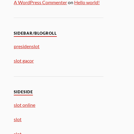
A WordPress Commenter
on
Hello world!
SIDEBAR/BLOGROLL
presidenslot
slot gacor
SIDESIDE
slot online
slot
slot