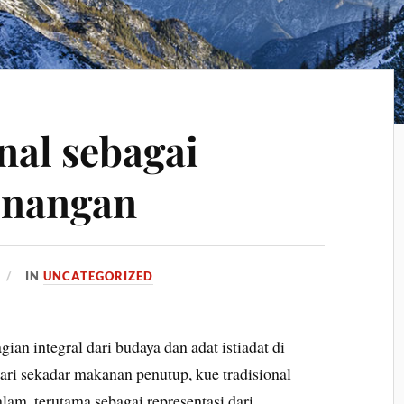
nal sebagai
enangan
IN
UNCATEGORIZED
ian integral dari budaya dan adat istiadat di
dari sekadar makanan penutup, kue tradisional
am, terutama sebagai representasi dari