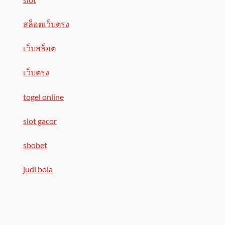
สล็อตเว็บตรง
เว็บสล็อต
เว็บตรง
togel online
slot gacor
sbobet
judi bola