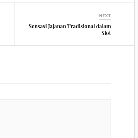
NEXT
Sensasi Jajanan Tradisional dalam
Slot