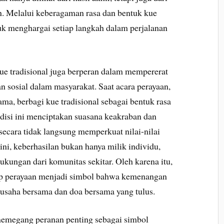
an. Melalui keberagaman rasa dan bentuk kue
tuk menghargai setiap langkah dalam perjalanan
ue tradisional juga berperan dalam mempererat
n sosial dalam masyarakat. Saat acara perayaan,
ma, berbagi kue tradisional sebagai bentuk rasa
disi ini menciptakan suasana keakraban dan
ecara tidak langsung memperkuat nilai-nilai
ni, keberhasilan bukan hanya milik individu,
dukungan dari komunitas sekitar. Oleh karena itu,
iap perayaan menjadi simbol bahwa kemenangan
i usaha bersama dan doa bersama yang tulus.
 memegang peranan penting sebagai simbol