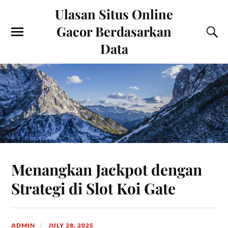
Ulasan Situs Online
Gacor Berdasarkan
Data
Menangkan Jackpot dengan
Strategi di Slot Koi Gate
ADMIN
JULY 28, 2025