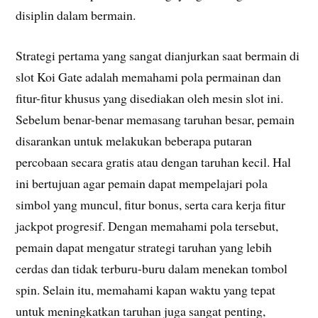
disiplin dalam bermain.
Strategi pertama yang sangat dianjurkan saat bermain di
slot Koi Gate adalah memahami pola permainan dan
fitur-fitur khusus yang disediakan oleh mesin slot ini.
Sebelum benar-benar memasang taruhan besar, pemain
disarankan untuk melakukan beberapa putaran
percobaan secara gratis atau dengan taruhan kecil. Hal
ini bertujuan agar pemain dapat mempelajari pola
simbol yang muncul, fitur bonus, serta cara kerja fitur
jackpot progresif. Dengan memahami pola tersebut,
pemain dapat mengatur strategi taruhan yang lebih
cerdas dan tidak terburu-buru dalam menekan tombol
spin. Selain itu, memahami kapan waktu yang tepat
untuk meningkatkan taruhan juga sangat penting,