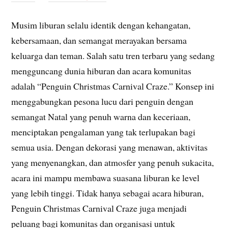
Musim liburan selalu identik dengan kehangatan,
kebersamaan, dan semangat merayakan bersama
keluarga dan teman. Salah satu tren terbaru yang sedang
mengguncang dunia hiburan dan acara komunitas
adalah “Penguin Christmas Carnival Craze.” Konsep ini
menggabungkan pesona lucu dari penguin dengan
semangat Natal yang penuh warna dan keceriaan,
menciptakan pengalaman yang tak terlupakan bagi
semua usia. Dengan dekorasi yang menawan, aktivitas
yang menyenangkan, dan atmosfer yang penuh sukacita,
acara ini mampu membawa suasana liburan ke level
yang lebih tinggi. Tidak hanya sebagai acara hiburan,
Penguin Christmas Carnival Craze juga menjadi
peluang bagi komunitas dan organisasi untuk