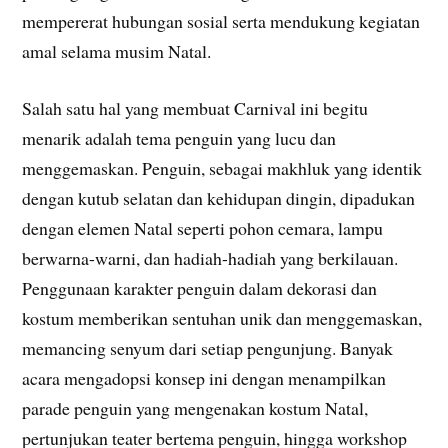
mempererat hubungan sosial serta mendukung kegiatan
amal selama musim Natal.
Salah satu hal yang membuat Carnival ini begitu
menarik adalah tema penguin yang lucu dan
menggemaskan. Penguin, sebagai makhluk yang identik
dengan kutub selatan dan kehidupan dingin, dipadukan
dengan elemen Natal seperti pohon cemara, lampu
berwarna-warni, dan hadiah-hadiah yang berkilauan.
Penggunaan karakter penguin dalam dekorasi dan
kostum memberikan sentuhan unik dan menggemaskan,
memancing senyum dari setiap pengunjung. Banyak
acara mengadopsi konsep ini dengan menampilkan
parade penguin yang mengenakan kostum Natal,
pertunjukan teater bertema penguin, hingga workshop