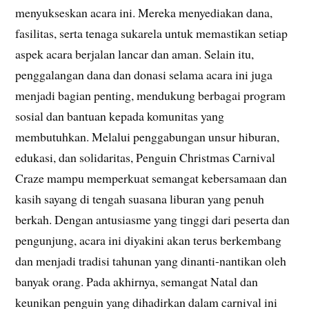
menyukseskan acara ini. Mereka menyediakan dana,
fasilitas, serta tenaga sukarela untuk memastikan setiap
aspek acara berjalan lancar dan aman. Selain itu,
penggalangan dana dan donasi selama acara ini juga
menjadi bagian penting, mendukung berbagai program
sosial dan bantuan kepada komunitas yang
membutuhkan. Melalui penggabungan unsur hiburan,
edukasi, dan solidaritas, Penguin Christmas Carnival
Craze mampu memperkuat semangat kebersamaan dan
kasih sayang di tengah suasana liburan yang penuh
berkah. Dengan antusiasme yang tinggi dari peserta dan
pengunjung, acara ini diyakini akan terus berkembang
dan menjadi tradisi tahunan yang dinanti-nantikan oleh
banyak orang. Pada akhirnya, semangat Natal dan
keunikan penguin yang dihadirkan dalam carnival ini