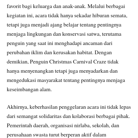
favorit bagi keluarga dan anak-anak. Melalui berbagai
kegiatan ini, acara tidak hanya sekadar hiburan semata,
tetapi juga menjadi ajang belajar tentang pentingnya
menjaga lingkungan dan konservasi satwa, terutama
penguin yang saat ini menghadapi ancaman dari
perubahan iklim dan kerusakan habitat. Dengan
demikian, Penguin Christmas Carnival Craze tidak
hanya menyenangkan tetapi juga menyadarkan dan
mengedukasi masyarakat tentang pentingnya menjaga
keseimbangan alam.
Akhirnya, keberhasilan penggelaran acara ini tidak lepas
dari semangat solidaritas dan kolaborasi berbagai pihak.
Pemerintah daerah, organisasi nirlaba, sekolah, dan
perusahaan swasta turut berperan aktif dalam