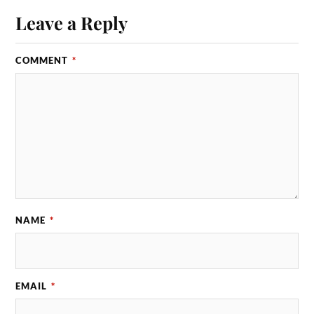
Leave a Reply
COMMENT
*
NAME
*
EMAIL
*