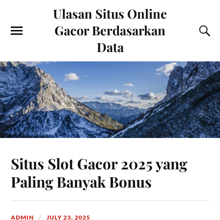
Ulasan Situs Online
Gacor Berdasarkan
Data
Situs Slot Gacor 2025 yang
Paling Banyak Bonus
ADMIN
JULY 23, 2025