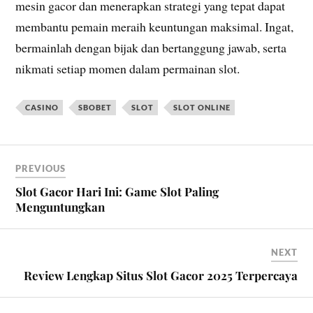
mesin gacor dan menerapkan strategi yang tepat dapat
membantu pemain meraih keuntungan maksimal. Ingat,
bermainlah dengan bijak dan bertanggung jawab, serta
nikmati setiap momen dalam permainan slot.
CASINO
SBOBET
SLOT
SLOT ONLINE
PREVIOUS
Slot Gacor Hari Ini: Game Slot Paling
Menguntungkan
NEXT
Review Lengkap Situs Slot Gacor 2025 Terpercaya