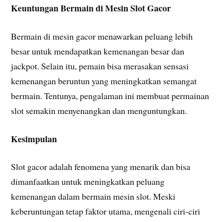
Keuntungan Bermain di Mesin Slot Gacor
Bermain di mesin gacor menawarkan peluang lebih
besar untuk mendapatkan kemenangan besar dan
jackpot. Selain itu, pemain bisa merasakan sensasi
kemenangan beruntun yang meningkatkan semangat
bermain. Tentunya, pengalaman ini membuat permainan
slot semakin menyenangkan dan menguntungkan.
Kesimpulan
Slot gacor adalah fenomena yang menarik dan bisa
dimanfaatkan untuk meningkatkan peluang
kemenangan dalam bermain mesin slot. Meski
keberuntungan tetap faktor utama, mengenali ciri-ciri