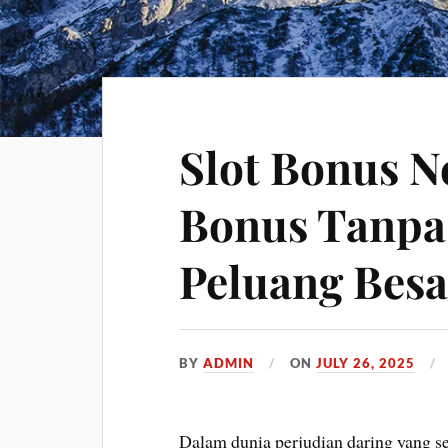
Slot Bonus 
Bonus Tanpa
Peluang Besa
BY
ADMIN
ON
JULY 26, 2025
Dalam dunia perjudian daring yang s