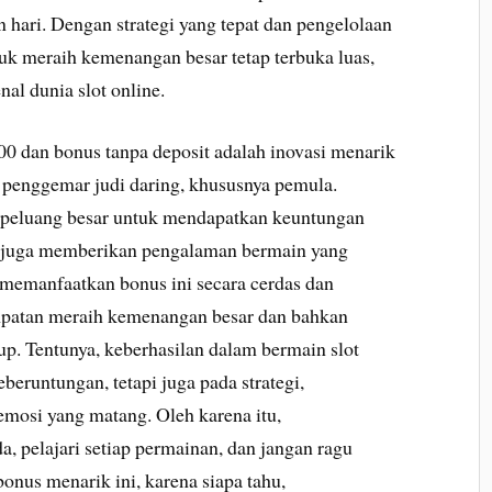
hari. Dengan strategi yang tepat dan pengelolaan
tuk meraih kemenangan besar tetap terbuka luas,
al dunia slot online.
00 dan bonus tanpa deposit adalah inovasi menarik
penggemar judi daring, khususnya pemula.
 peluang besar untuk mendapatkan keuntungan
api juga memberikan pengalaman bermain yang
memanfaatkan bonus ini secara cerdas dan
mpatan meraih kemenangan besar dan bahkan
p. Tentunya, keberhasilan dalam bermain slot
beruntungan, tetapi juga pada strategi,
mosi yang matang. Oleh karena itu,
a, pelajari setiap permainan, dan jangan ragu
nus menarik ini, karena siapa tahu,