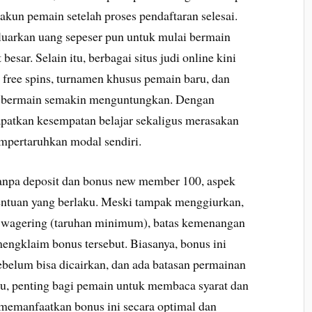
akun pemain setelah proses pendaftaran selesai.
eluarkan uang sepeser pun untuk mulai bermain
sar. Selain itu, berbagai situs judi online kini
free spins, turnamen khusus pemain baru, dan
 bermain semakin menguntungkan. Dengan
apatkan kesempatan belajar sekaligus merasakan
mpertaruhkan modal sendiri.
tanpa deposit dan bonus new member 100, aspek
tentuan yang berlaku. Meski tampak menggiurkan,
 wagering (taruhan minimum), batas kemenangan
engklaim bonus tersebut. Biasanya, bonus ini
sebelum bisa dicairkan, dan ada batasan permainan
tu, penting bagi pemain untuk membaca syarat dan
 memanfaatkan bonus ini secara optimal dan