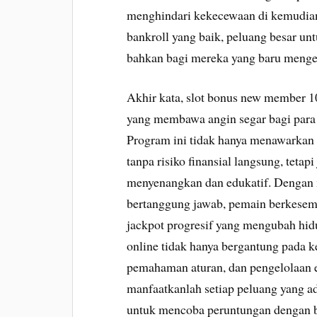
menghindari kekecewaan di kemudian 
bankroll yang baik, peluang besar un
bahkan bagi mereka yang baru mengen
Akhir kata, slot bonus new member 1
yang membawa angin segar bagi para 
Program ini tidak hanya menawarkan
tanpa risiko finansial langsung, tet
menyenangkan dan edukatif. Dengan 
bertanggung jawab, pemain berkese
jackpot progresif yang mengubah hidu
online tidak hanya bergantung pada ke
pemahaman aturan, dan pengelolaan e
manfaatkanlah setiap peluang yang ad
untuk mencoba peruntungan dengan bo