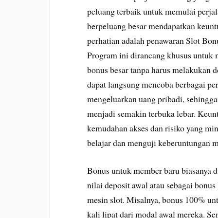
peluang terbaik untuk memulai perj
berpeluang besar mendapatkan keuntu
perhatian adalah penawaran Slot Bo
Program ini dirancang khusus untuk
bonus besar tanpa harus melakukan d
dapat langsung mencoba berbagai per
mengeluarkan uang pribadi, sehingg
menjadi semakin terbuka lebar. Keun
kemudahan akses dan risiko yang min
belajar dan menguji keberuntungan me
Bonus untuk member baru biasanya di
nilai deposit awal atau sebagai bonu
mesin slot. Misalnya, bonus 100% u
kali lipat dari modal awal mereka. Se