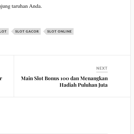
jung taruhan Anda.
LOT
SLOT GACOR
SLOT ONLINE
NEXT
r
Main Slot Bonus 100 dan Menangkan
Hadiah Puluhan Juta