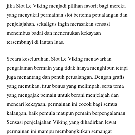
jika Slot Le Viking menjadi pilihan favorit bagi mereka
yang menyukai permainan slot bertema petualangan dan
penjelajahan, sekaligus ingin merasakan sensasi
menembus badai dan menemukan kekayaan
tersembunyi di lautan luas.
Secara keseluruhan, Slot Le Viking menawarkan
pengalaman bermain yang tidak hanya menghibur, tetapi
juga menantang dan penuh petualangan. Dengan grafis
yang memukau, fitur bonus yang melimpah, serta tema
yang mengajak pemain untuk berani menjelajah dan
mencari kekayaan, permainan ini cocok bagi semua
kalangan, baik pemula maupun pemain berpengalaman.
Sensasi penjelajahan Viking yang dihadirkan lewat
permainan ini mampu membangkitkan semangat