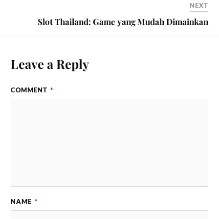
NEXT
Slot Thailand: Game yang Mudah Dimainkan
Leave a Reply
COMMENT
*
NAME
*