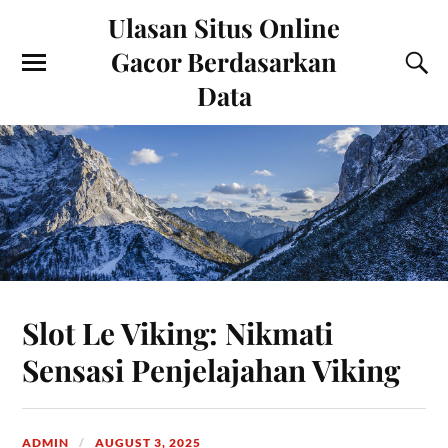
Ulasan Situs Online
Gacor Berdasarkan
Data
Slot Le Viking: Nikmati
Sensasi Penjelajahan Viking
ADMIN
AUGUST 3, 2025