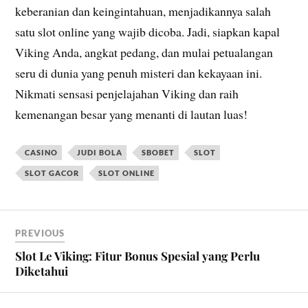
keberanian dan keingintahuan, menjadikannya salah
satu slot online yang wajib dicoba. Jadi, siapkan kapal
Viking Anda, angkat pedang, dan mulai petualangan
seru di dunia yang penuh misteri dan kekayaan ini.
Nikmati sensasi penjelajahan Viking dan raih
kemenangan besar yang menanti di lautan luas!
CASINO
JUDI BOLA
SBOBET
SLOT
SLOT GACOR
SLOT ONLINE
PREVIOUS
Slot Le Viking: Fitur Bonus Spesial yang Perlu
Diketahui