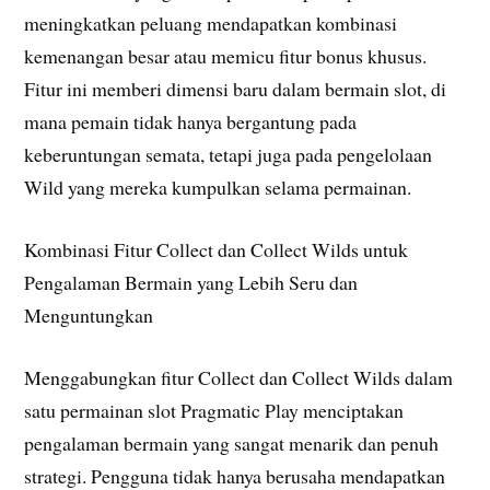
meningkatkan peluang mendapatkan kombinasi
kemenangan besar atau memicu fitur bonus khusus.
Fitur ini memberi dimensi baru dalam bermain slot, di
mana pemain tidak hanya bergantung pada
keberuntungan semata, tetapi juga pada pengelolaan
Wild yang mereka kumpulkan selama permainan.
Kombinasi Fitur Collect dan Collect Wilds untuk
Pengalaman Bermain yang Lebih Seru dan
Menguntungkan
Menggabungkan fitur Collect dan Collect Wilds dalam
satu permainan slot Pragmatic Play menciptakan
pengalaman bermain yang sangat menarik dan penuh
strategi. Pengguna tidak hanya berusaha mendapatkan