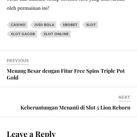
oleh permainan ini!
CASINO
JUDI BOLA
SBOBET
SLOT
SLOT GACOR
SLOT ONLINE
PREVIOUS
Menang Besar dengan Fitur Free Spins Triple Pot
Gold
NEXT
Keberuntungan Menanti di Slot 5 Lion Reborn
Leave a Reply