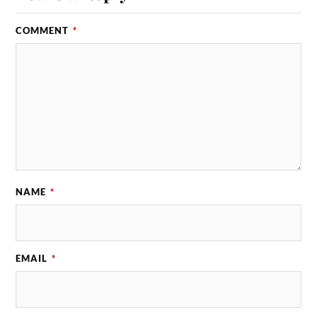
COMMENT
*
NAME
*
EMAIL
*